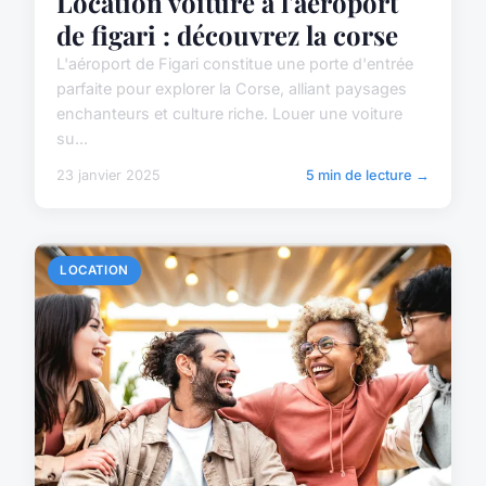
Location voiture à l'aéroport
de figari : découvrez la corse
L'aéroport de Figari constitue une porte d'entrée
parfaite pour explorer la Corse, alliant paysages
enchanteurs et culture riche. Louer une voiture
su...
23 janvier 2025
5 min de lecture →
LOCATION