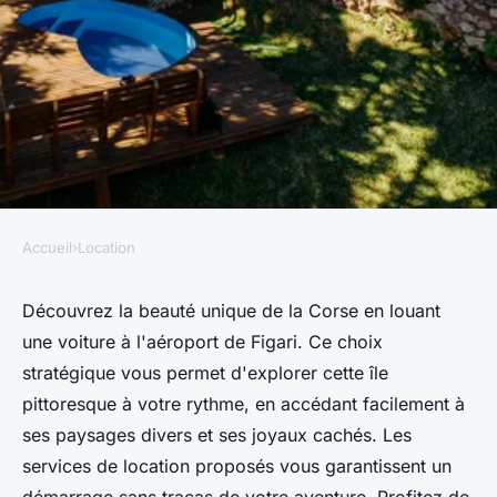
Accueil
›
Location
LOCATION
Explorez la Corse : location de
Découvrez la beauté unique de la Corse en louant
une voiture à l'aéroport de Figari. Ce choix
voiture à l'aéroport de Figari
stratégique vous permet d'explorer cette île
pittoresque à votre rythme, en accédant facilement à
vincent
•
19 mars 2025
•
7 min de lecture
ses paysages divers et ses joyaux cachés. Les
services de location proposés vous garantissent un