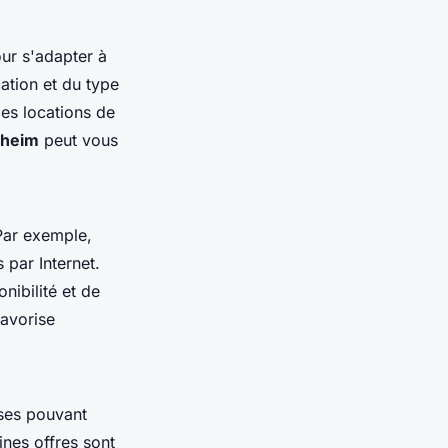
ur s'adapter à
cation et du type
des locations de
nheim
peut vous
Par exemple,
par Internet.
nibilité et de
favorise
ses pouvant
ines offres sont