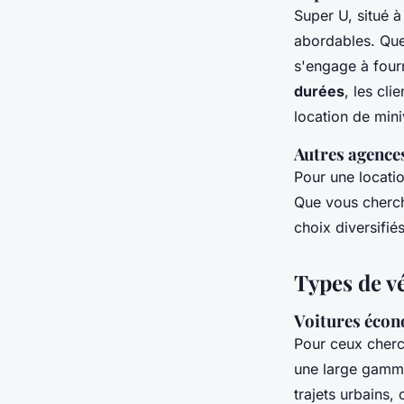
Super U, situé à
abordables. Que
s'engage à four
durées
, les cli
location de mini
Autres agences
Pour une locatio
Que vous cherch
choix diversifi
Types de v
Voitures écon
Pour ceux cher
une large gamme
trajets urbains,