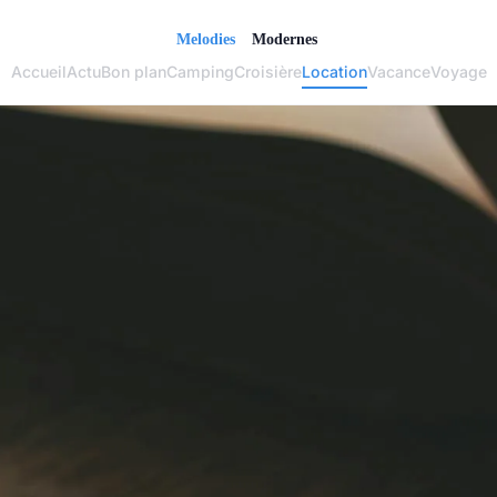
Accueil
Actu
Bon plan
Camping
Croisière
Location
Vacance
Voyage