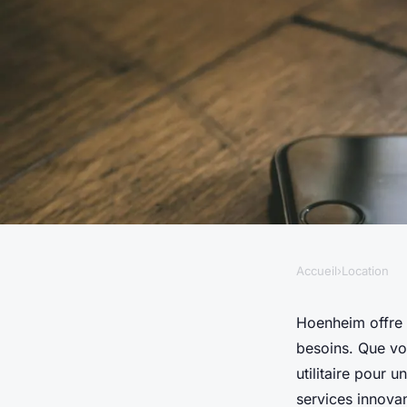
Accueil
›
Location
LOCATION
Location véhicule h
Hoenheim offre 
besoins. Que vo
découvrez les meill
utilitaire pour
services innovan