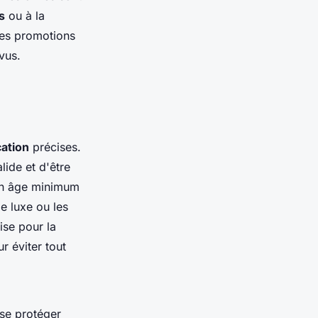
s
ou à la
 des promotions
vus.
cation
précises.
lide et d'être
un âge minimum
e luxe ou les
ise pour la
r éviter tout
 se protéger