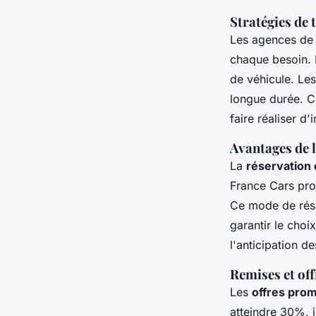
Stratégies de 
Les agences de
chaque besoin. E
de véhicule. Le
longue durée. C
faire réaliser d
Avantages de l
La
réservation 
France Cars pro
Ce mode de réser
garantir le choi
l'anticipation d
Remises et off
Les
offres prom
atteindre 30%, i