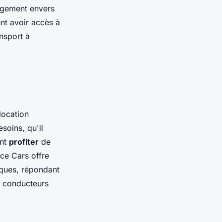
gagement envers
ent avoir accès à
nsport à
location
soins, qu'il
ent
profiter
de
ce Cars offre
iques, répondant
s conducteurs