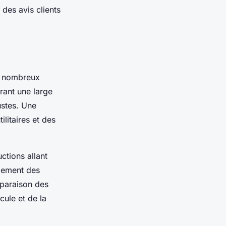
des avis clients
 nombreux
frant une large
ustes. Une
ilitaires et des
tions allant
alement des
mparaison des
cule et de la