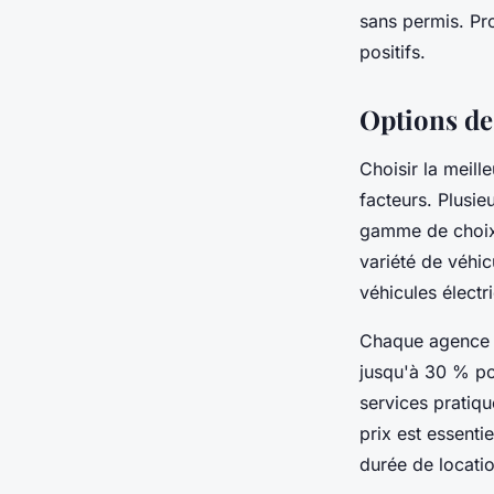
sans permis. Pro
vincent
•
21 mars 2025
•
5 min de lecture
positifs.
Options de
Choisir la meil
facteurs. Plusie
gamme de choix,
variété de véhic
véhicules élect
Chaque agence p
jusqu'à 30 % po
services pratiq
prix est essenti
durée de locatio